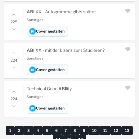
ABI
XX - Autogramme gibts später
Sonstiges
225
Cover gestalten
KI
ABI
XX - mit der Lizenz zum Studieren?
Sonstiges
224
Cover gestalten
KI
Technical Good
ABI
lity
Sonstiges
224
Cover gestalten
KI
1
2
3
4
5
6
7
8
9
10
11
12
13