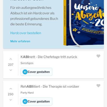
Für ein außergewöhnliches
Abibuch ist ein Hardcover als
professionell gebundenes Buch
die beste Erinnerung.
Hardcover bestellen
Mehr erfahren
K
ABI
nett - Die Chefetage tritt zurück
Sonstiges
237
Cover gestalten
KI
Reh
ABI
litiert - Die Therapie ist vorüber
Party Hard
230
Cover gestalten
KI