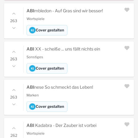
ABI
mbledon - Auf Gras sind wir besser!
Wortspiele
263
Cover gestalten
KI
ABI
XX - scheiße ... uns fällt nichts ein
Sonstiges
263
Cover gestalten
KI
ABI
nese So schmeckt das Leben!
Marken
263
Cover gestalten
KI
ABI
Kadabra - Der Zauber ist vorbei
Wortspiele
262