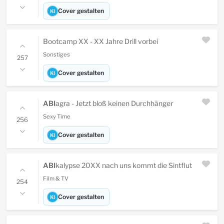
Cover gestalten
KI
Bootcamp XX - XX Jahre Drill vorbei
Sonstiges
257
Cover gestalten
KI
ABI
agra - Jetzt bloß keinen Durchhänger
Sexy Time
256
Cover gestalten
KI
ABI
kalypse 20XX nach uns kommt die Sintflut
Film & TV
254
Cover gestalten
KI