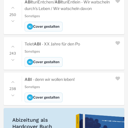
ABI
turiEntchen/
ABI
turiEntlein - Wir watscheln
durch's Leben / Wir watscheln davon
250
Sonstiges
Cover gestalten
KI
Telet
ABI
- XX Jahre für den Po
Sonstiges
243
Cover gestalten
KI
ABI
- denn wir wollen leben!
Sonstiges
238
Cover gestalten
KI
Abizeitung als
Hardcover Buch