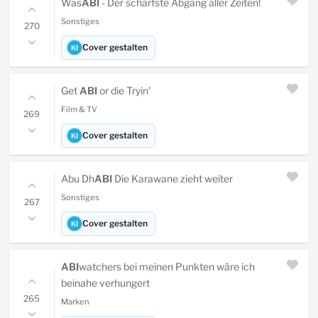
Was
ABI
- Der schärfste Abgang aller Zeiten!
Sonstiges
270
Cover gestalten
KI
Get
ABI
or die Tryin'
Film & TV
269
Cover gestalten
KI
Abu Dh
ABI
Die Karawane zieht weiter
Sonstiges
267
Cover gestalten
KI
ABI
watchers bei meinen Punkten wäre ich
beinahe verhungert
265
Marken