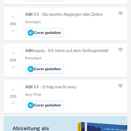
ABI
XX - Die besten Abgänger aller Zeiten
Sonstiges
296
Cover gestalten
KI
ABI
nopoly - XX Jahre auf dem Gefängnisfeld
Party Hard
294
Cover gestalten
KI
ABI
XX - Erfolg macht sexy
Sexy Time
290
Cover gestalten
KI
Abizeitung als