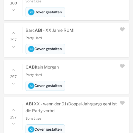
Sonstiges
300
Cover gestalten
KI
Barc
ABI
- XX Jahre RUM!
Party Hard
297
Cover gestalten
KI
C
ABI
tain Morgan
Party Hard
297
Cover gestalten
KI
ABI
XX - wenn der DJ (Doppel-Jahrgang) geht ist
die Party vorbei
297
Sonstiges
Cover gestalten
KI