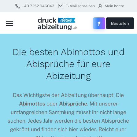
+49 7252 946042
E-Mail schreiben
Mein Konto
Druck dei
Bestellen
Die besten Abimottos und
Abisprüche für eure
Abizeitung
Das Wichtigste der Abizeitung überhaupt: Die
Abimottos
oder
Abisprüche
. Mit unserer
umfangreichen Sammlung müsst ihr nicht lange
suchen. Jedes Jahr werden die besten Abisprüche
gekrönt und finden sich hier wieder. Reicht euer