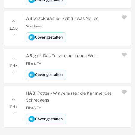
KI
ABI
wrackprämie - Zeit für was Neues
Sonstiges
1150
Cover gestalten
KI
ABI
gate Das Tor zu einer neuen Welt
Film & TV
1148
Cover gestalten
KI
H
ABI
Potter - Wir verlassen die Kammer des
Schreckens
1147
Film & TV
Cover gestalten
KI