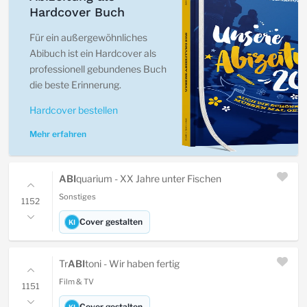
Hardcover Buch
Für ein außergewöhnliches
Abibuch ist ein Hardcover als
professionell gebundenes Buch
die beste Erinnerung.
Hardcover bestellen
Mehr erfahren
ABI
quarium - XX Jahre unter Fischen
Sonstiges
1152
Cover gestalten
KI
Tr
ABI
toni - Wir haben fertig
Film & TV
1151
Cover gestalten