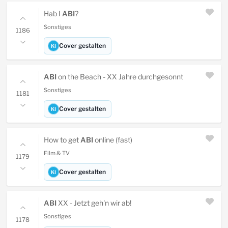
Hab I
ABI
?
Sonstiges
1186
Cover gestalten
KI
ABI
on the Beach - XX Jahre durchgesonnt
Sonstiges
1181
Cover gestalten
KI
How to get
ABI
online (fast)
Film & TV
1179
Cover gestalten
KI
ABI
XX - Jetzt geh'n wir ab!
Sonstiges
1178