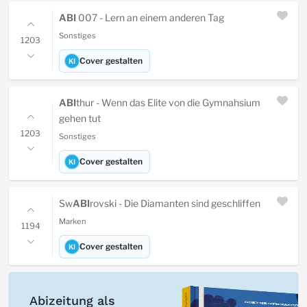
ABI
007 - Lern an einem anderen Tag
Sonstiges
1203
Cover gestalten
KI
ABI
thur - Wenn das Elite von die Gymnahsium
gehen tut
1203
Sonstiges
Cover gestalten
KI
Sw
ABI
rovski - Die Diamanten sind geschliffen
Marken
1194
Cover gestalten
KI
Abizeitung als