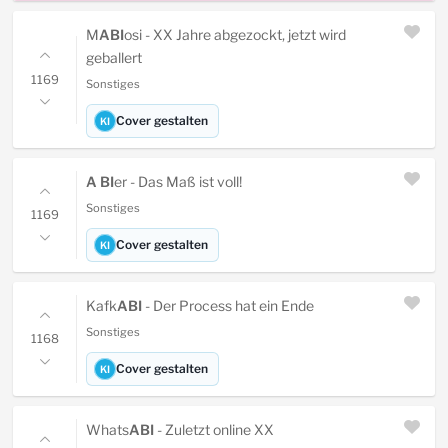
M
ABI
osi - XX Jahre abgezockt, jetzt wird
geballert
1169
Sonstiges
Cover gestalten
KI
A BI
er - Das Maß ist voll!
Sonstiges
1169
Cover gestalten
KI
Kafk
ABI
- Der Process hat ein Ende
Sonstiges
1168
Cover gestalten
KI
Whats
ABI
- Zuletzt online XX