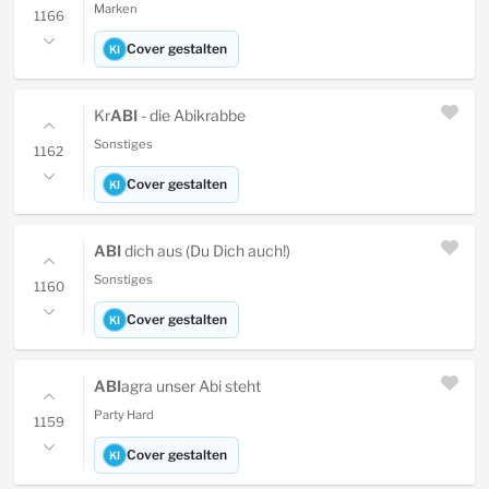
Marken
1166
Cover gestalten
KI
Kr
ABI
- die Abikrabbe
Sonstiges
1162
Cover gestalten
KI
ABI
dich aus (Du Dich auch!)
Sonstiges
1160
Cover gestalten
KI
ABI
agra unser Abi steht
Party Hard
1159
Cover gestalten
KI