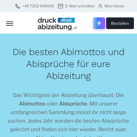
+49 7252 946042
E-Mail schreiben
Mein Konto
Druck dei
Bestellen
Die besten Abimottos und
Abisprüche für eure
Abizeitung
Das Wichtigste der Abizeitung überhaupt: Die
Abimottos
oder
Abisprüche
. Mit unserer
umfangreichen Sammlung müsst ihr nicht lange
suchen. Jedes Jahr werden die besten Abisprüche
gekrönt und finden sich hier wieder. Reicht euer