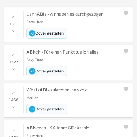
Cann
ABI
s - wir haben es durchgezogen!
Party Hard
1651
Cover gestalten
KI
ABI
tch - Für einen Punkt tue ich alles!
Sexy Time
1522
Cover gestalten
KI
Whats
ABI
- zuletzt online xxxx
Marken
1468
Cover gestalten
KI
ABI
vegas - XX Jahre Glücksspiel
Party Hard