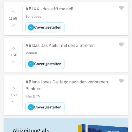
ABI
XX - des lefft ma nei!
Sonstiges
1159
Cover gestalten
KI
ABI
das Das Abitur mit den 3 Streifen
Marken
1158
Cover gestalten
KI
ABI
ana Jones Die Jagd nach den verlorenen
Punkten
1153
Film & TV
Cover gestalten
KI
Abizeitung als