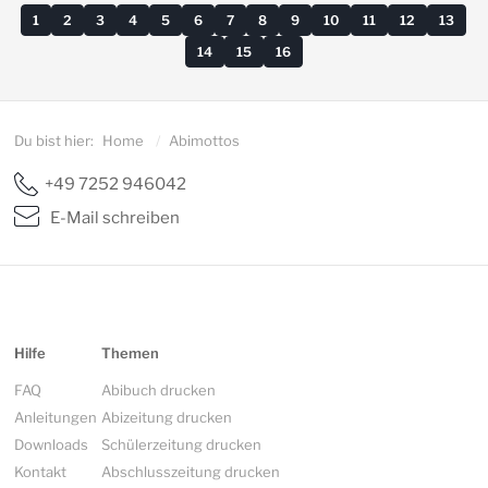
1
2
3
4
5
6
7
8
9
10
11
12
13
14
15
16
Du bist hier:
Home
/
Abimottos
+49 7252 946042
E-Mail schreiben
Hilfe
Themen
FAQ
Abibuch drucken
Anleitungen
Abizeitung drucken
Downloads
Schülerzeitung drucken
Kontakt
Abschlusszeitung drucken