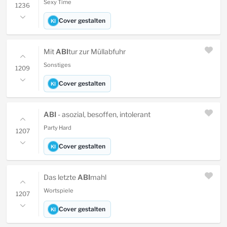
Sexy Time
1236
Cover gestalten
KI
Mit
ABI
tur zur Müllabfuhr
Sonstiges
1209
Cover gestalten
KI
ABI
- asozial, besoffen, intolerant
Party Hard
1207
Cover gestalten
KI
Das letzte
ABI
mahl
Wortspiele
1207
Cover gestalten
KI