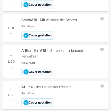
Cover gestalten
KI
Coron
ABI
- Mit Abstand die Besten
Sonstiges
1191
Cover gestalten
KI
A BI
er - Ein
ABI
in Ehren kann niemand
verwehren
1190
Party Hard
Cover gestalten
KI
ABI
XX - der Hauch der Freiheit
Sonstiges
1189
Cover gestalten
KI