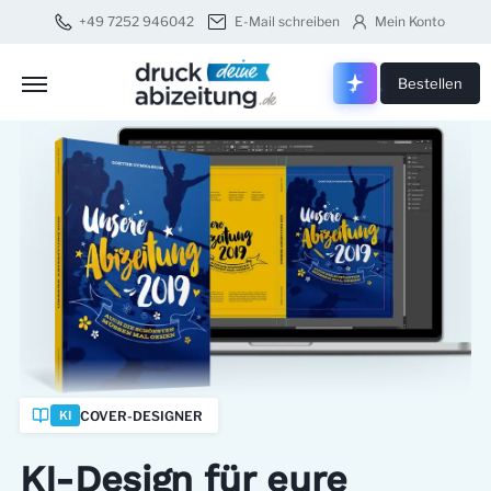
+49 7252 946042
E-Mail schreiben
Mein Konto
Druck dei
Bestellen
COVER-DESIGNER
KI
KI-Design für eure