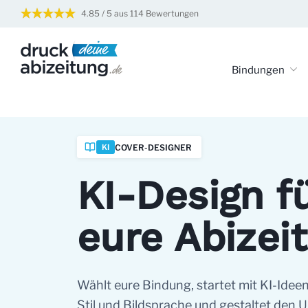
4.85 / 5 aus 114 Bewertungen
Druck deine Abizei
Bindungen
COVER-DESIGNER
KI
KI-Design f
eure Abizei
Wählt eure Bindung, startet mit KI-Ideen
Stil und Bildsprache und gestaltet den