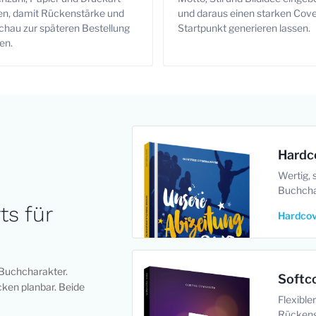
en, damit Rückenstärke und
und daraus einen starken Cove
chau zur späteren Bestellung
Startpunkt generieren lassen.
en.
Hardc
Wertig, 
Buchcha
ts für
Hardcov
Buchcharakter.
Softc
cken planbar. Beide
Flexible
Rückens