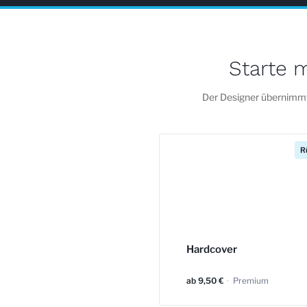
Starte m
Der Designer übernimmt
R
Hardcover
ab 9,50 €
·
Premium