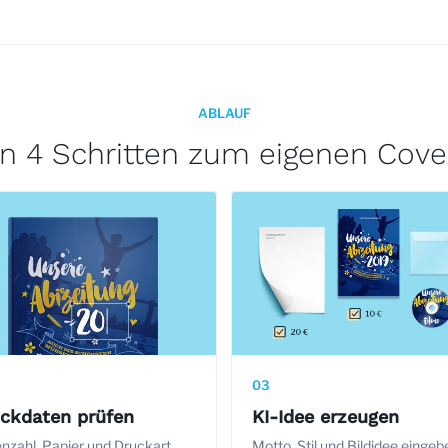
ABLAUF
In 4 Schritten zum eigenen Cove
03
ckdaten prüfen
KI-Idee erzeugen
enzahl, Papier und Druckart
Motto, Stil und Bildidee eingeb