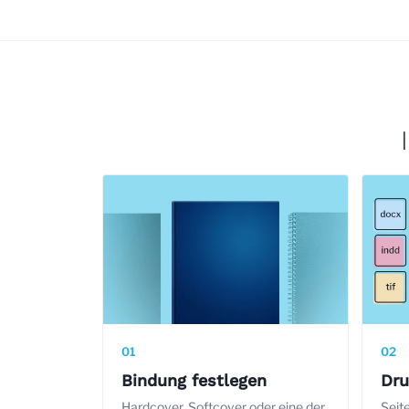
01
02
Bindung festlegen
Dru
Hardcover, Softcover oder eine der
Seit