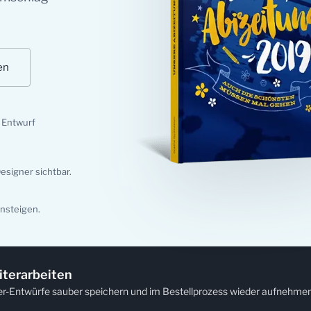
en
n Entwurf
esigner sichtbar.
insteigen.
iterarbeiten
er-Entwürfe sauber speichern und im Bestellprozess wieder aufnehmen