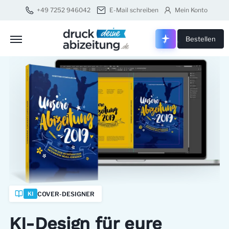
+49 7252 946042
E-Mail schreiben
Mein Konto
Druck dei
Bestellen
COVER-DESIGNER
KI
KI-Design für eure