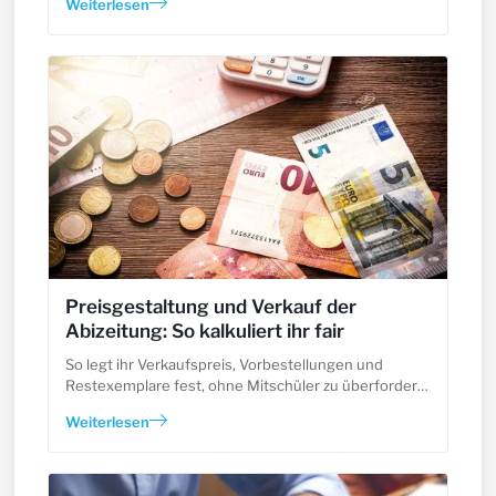
Weiterlesen
Gewinn für euer Abibuch werden.
Preisgestaltung und Verkauf der
Abizeitung: So kalkuliert ihr fair
So legt ihr Verkaufspreis, Vorbestellungen und
Restexemplare fest, ohne Mitschüler zu überfordern
oder Budget zu verlieren.
Weiterlesen