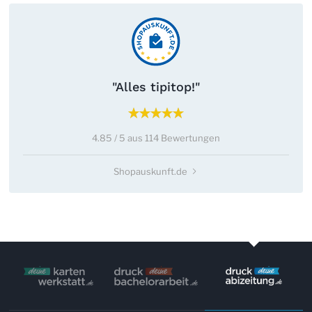
"Alles tipitop!"
4.85 / 5 aus 114 Bewertungen
Shopauskunft.de