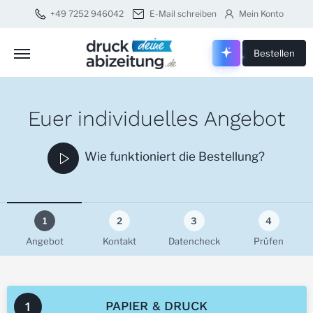
+49 7252 946042
E-Mail schreiben
Mein Konto
Druck dei
Bestellen
Euer individuelles Angebot
Play
Wie funktioniert die Bestellung?
1
2
3
4
Angebot
Kontakt
Datencheck
Prüfen
PAPIER & DRUCK
1