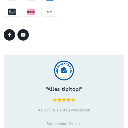
"Alles tipitop!"
4.85 / 5 aus 114 Bewertungen
Shopauskunft.de