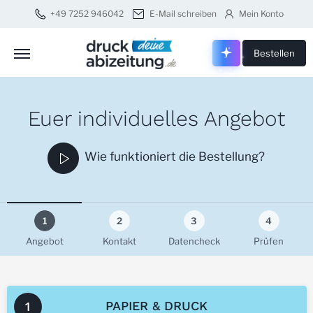
+49 7252 946042
E-Mail schreiben
Mein Konto
Druck dei
Bestellen
Euer individuelles Angebot
Play
Wie funktioniert die Bestellung?
1
2
3
4
Angebot
Kontakt
Datencheck
Prüfen
PAPIER & DRUCK
1